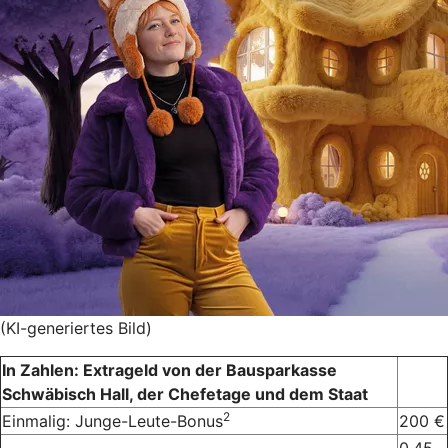
(KI-generiertes Bild)
In Zahlen: Extrageld von der Bausparkasse
Schwäbisch Hall, der Chefetage und dem Staat
2
Einmalig: Junge-Leute-Bonus
200 €