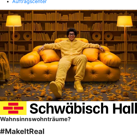
Auftragscenter
Wahnsinnswohnträume?
#MakeItReal