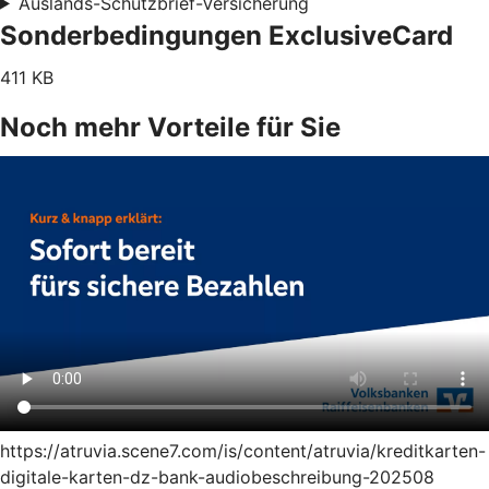
Auslands-Schutzbrief-Versicherung
Sonderbedingungen ExclusiveCard
411 KB
Noch mehr Vorteile für Sie
https://atruvia.scene7.com/is/content/atruvia/kreditkarten-
digitale-karten-dz-bank-audiobeschreibung-202508